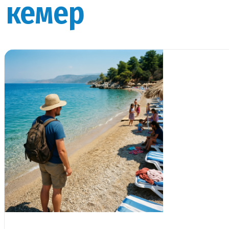
кемер