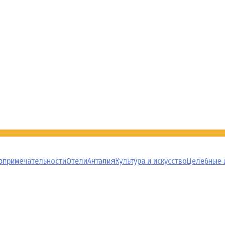
опримечательности
Отели
Анталия
Культура и искусство
Целебные 