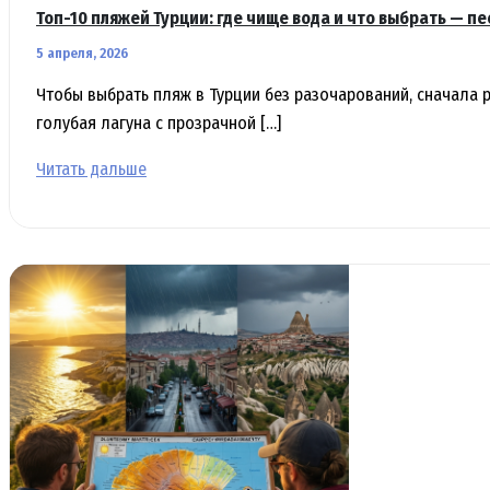
Топ-10 пляжей Турции: где чище вода и что выбрать — пе
5 апреля, 2026
Чтобы выбрать пляж в Турции без разочарований, сначала ре
голубая лагуна с прозрачной […]
Топ-10
Читать дальше
пляжей
Турции:
где
чище
вода
и
что
выбрать
—
песок
или