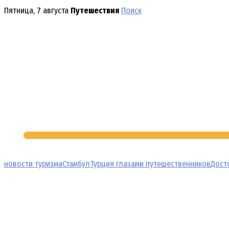
Перейти
Пятница, 7 августа
Путешествия
Поиск
к
содержимому
новости туризма
Стамбул
Турция глазами путешественников
Дост