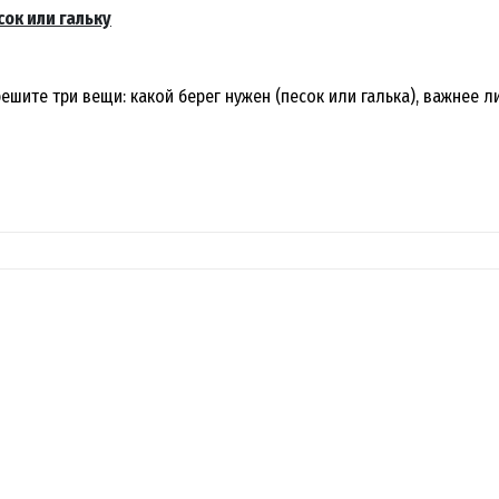
сок или гальку
шите три вещи: какой берег нужен (песок или галька), важнее л