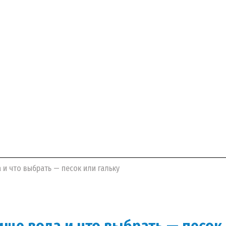
 и что выбрать — песок или гальку
ище вода и что выбрать — песок