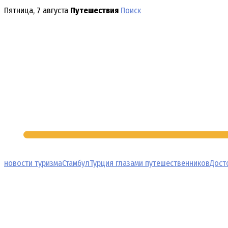
Перейти
Пятница, 7 августа
Путешествия
Поиск
к
содержимому
новости туризма
Стамбул
Турция глазами путешественников
Дост