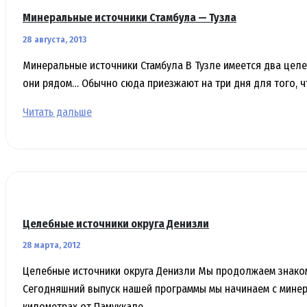
Минеральные источники Стамбула — Тузла
28 августа, 2013
Минеральные источники Стамбула В Тузле имеется два цел
они рядом… Обычно сюда приезжают на три дня для того, ч
Минеральные
Читать дальше
источники
Стамбула
—
Тузла
Целебные источники округа Денизли
28 марта, 2012
Целебные источники округа Денизли Мы продолжаем знаком
Сегодняшний выпуск нашей программы мы начинаем с минер
километрах от Памуккале…