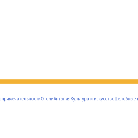
опримечательности
Отели
Анталия
Культура и искусство
Целебные 