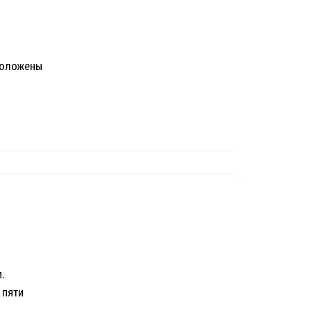
положены
.
 пяти