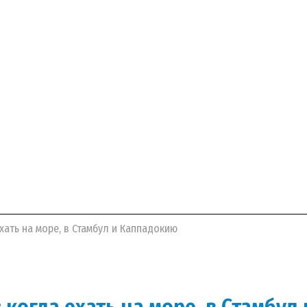
хать на море, в Стамбул и Каппадокию
 когда ехать на море, в Стамбу