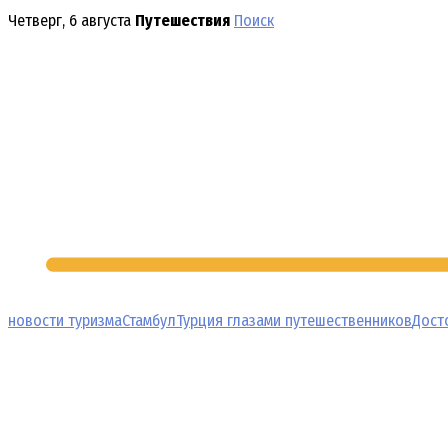
Перейти
Четверг, 6 августа
Путешествия
Поиск
к
содержимому
новости туризма
Стамбул
Турция глазами путешественников
Дост