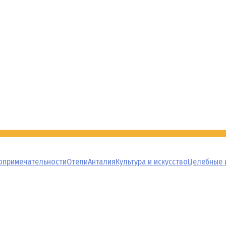
опримечательности
Отели
Анталия
Культура и искусство
Целебные 