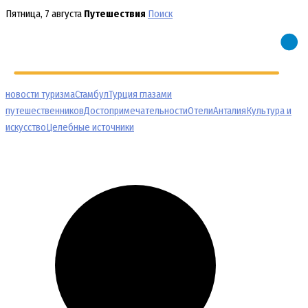
Перейти
Пятница, 7 августа
Путешествия
Поиск
к
содержимому
новости туризма
Стамбул
Турция глазами
путешественников
Достопримечательности
Отели
Анталия
Культура и
искусство
Целебные источники