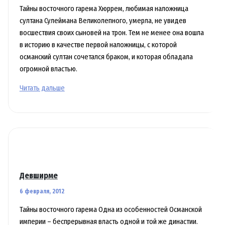
Тайны восточного гарема Хюррем, любимая наложница
султана Сулеймана Великолепного, умерла, не увидев
восшествия своих сыновей на трон. Тем не менее она вошла
в историю в качестве первой наложницы, с которой
османский султан сочетался браком, и которая обладала
огромной властью.
Хюррем,
Читать дальше
любимая
наложница
султана
Сулеймана
Великолепного
Девширме
6 февраля, 2012
Тайны восточного гарема Одна из особенностей Османской
империи – беспрерывная власть одной и той же династии.