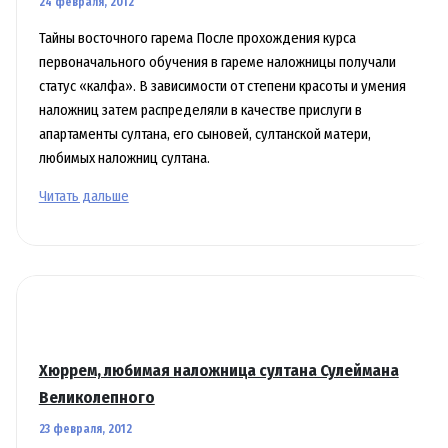
24 февраля, 2012
Тайны восточного гарема После прохождения курса
первоначального обучения в гареме наложницы получали
статус «калфа». В зависимости от степени красоты и умения
наложниц затем распределяли в качестве прислуги в
апартаменты султана, его сыновей, султанской матери,
любимых наложниц султана.
Самая
Читать дальше
старшая
наложница
–
калфа
была
главной
служанкой
Хюррем, любимая наложница султана Сулеймана
Великолепного
23 февраля, 2012