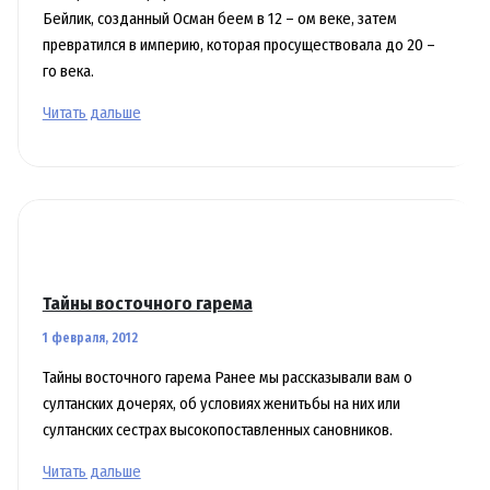
Бейлик, созданный Осман беем в 12 – ом веке, затем
превратился в империю, которая просуществовала до 20 –
го века.
Девширме
Читать дальше
Тайны восточного гарема
1 февраля, 2012
Тайны восточного гарема Ранее мы рассказывали вам о
султанских дочерях, об условиях женитьбы на них или
султанских сестрах высокопоставленных сановников.
Тайны
Читать дальше