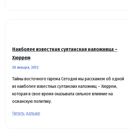
восточного
гарема
Наиболее известная султанская наложница –
Хюррем
30 января, 2012
Тайны восточного гарема Сегодня мы расскажем об одной
из наиболее известных султанских наложниц – Хюррем,
которая в свое время оказывала сильное влияние на
османскую политику.
Наиболее
Читать дальше
известная
султанская
наложница