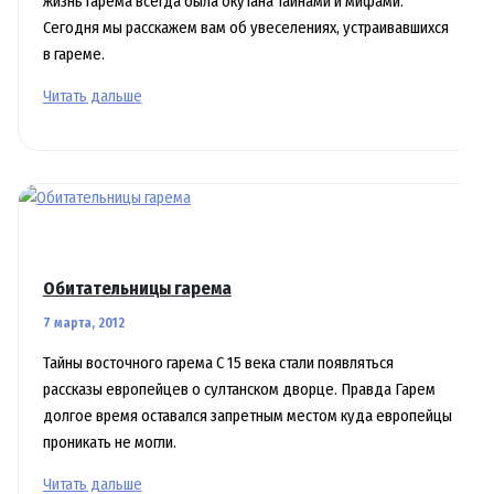
жизнь гарема всегда была окутана тайнами и мифами.
Сегодня мы расскажем вам об увеселениях, устраивавшихся
в гареме.
Пикники,
Читать дальше
устраивавшиеся
для
наложниц
в
садах
Обитательницы гарема
7 марта, 2012
Тайны восточного гарема С 15 века стали появляться
рассказы европейцев о султанском дворце. Правда Гарем
долгое время оставался запретным местом куда европейцы
проникать не могли.
Обитательницы
Читать дальше