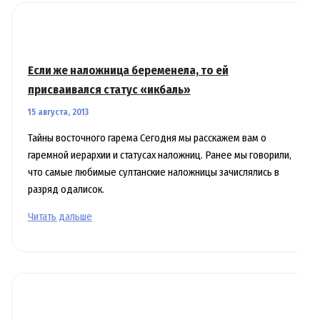
Если же наложница беременела, то ей
присваивался статус «икбаль»
15 августа, 2013
Тайны восточного гарема Сегодня мы расскажем вам о
гаремной иерархии и статусах наложниц. Ранее мы говорили,
что самые любимые султанские наложницы зачислялись в
разряд одалисок.
Если
Читать дальше
же
наложница
беременела,
то
ей
присваивался