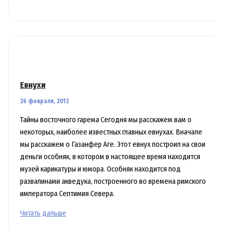
гарема
Евнухи
26 февраля, 2012
Тайны восточного гарема Сегодня мы расскажем вам о
некоторых, наиболее известных главных евнухах. Вначале
мы расскажем о Газанфер Аге. Этот евнух построил на свои
деньги особняк, в котором в настоящее время находится
музей карикатуры и юмора. Особняк находится под
развалинами акведука, построенного во времена римского
императора Септимия Севера.
Евнухи
Читать дальше