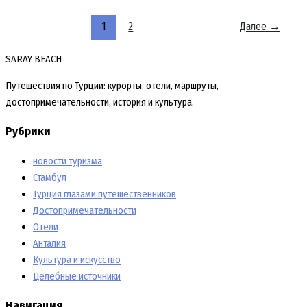
–
Хюррем
1
2
Далее
→
SARAY BEACH
Путешествия по Турции: курорты, отели, маршруты,
достопримечательности, история и культура.
Рубрики
новости туризма
Стамбул
Турция глазами путешественников
Достопримечательности
Отели
Анталия
Культура и искусство
Целебные источники
Навигация