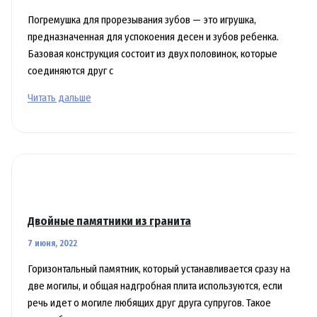
Погремушка для прорезывания зубов — это игрушка,
предназначенная для успокоения десен и зубов ребенка.
Базовая конструкция состоит из двух половинок, которые
соединяются друг с
Детские
Читать дальше
игрушки:
грызунок
прорезыватель
погремушка
Двойные памятники из гранита
7 июня, 2022
Горизонтальный памятник, который устанавливается сразу на
две могилы, и общая надгробная плита используются, если
речь идет о могиле любящих друг друга супругов. Такое