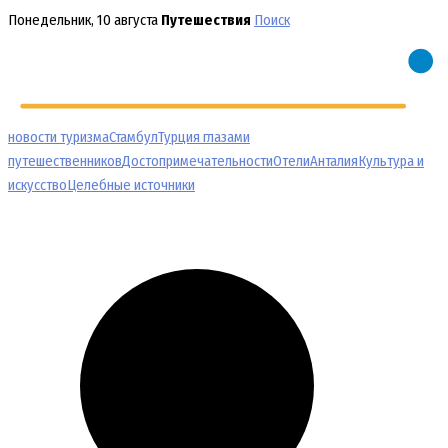
Перейти
Понедельник, 10 августа
Путешествия
Поиск
к
содержимому
новости туризма
Стамбул
Турция глазами
путешественников
Достопримечательности
Отели
Анталия
Культура и
искусство
Целебные источники