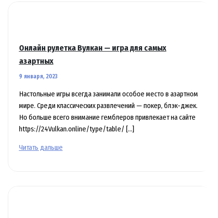
Онлайн рулетка Вулкан — игра для самых
азартных
9 января, 2023
Настольные игры всегда занимали особое место в азартном
мире. Среди классических развлечений — покер, блэк-джек.
Но больше всего внимание гемблеров привлекает на сайте
https://24Vulkan.online/type/table/ […]
Онлайн
Читать дальше
рулетка
Вулкан
—
игра
для
самых