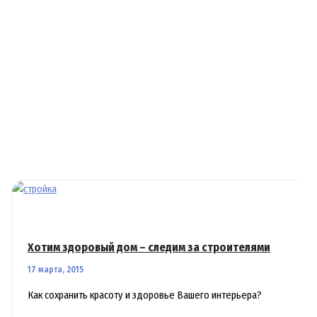
для
инвестирования
Хотим здоровый дом – следим за строителями
17 марта, 2015
Как сохранить красоту и здоровье Вашего интерьера?