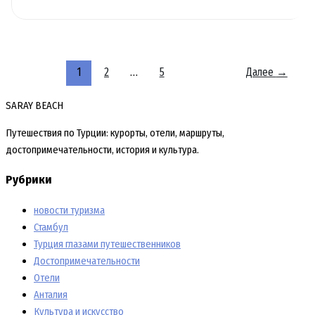
в
Анталии
для
отдыха,
получения
1
2
…
5
Далее
→
места
жительства
SARAY BEACH
или
Путешествия по Турции: курорты, отели, маршруты,
сдачи
достопримечательности, история и культура.
в
аренду
Рубрики
новости туризма
Стамбул
Турция глазами путешественников
Достопримечательности
Отели
Анталия
Культура и искусство