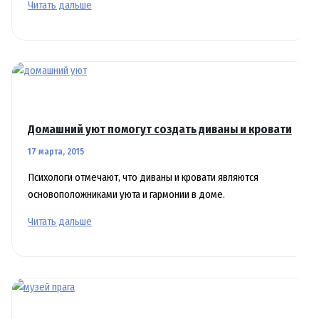
Хотим
Читать дальше
здоровый
дом
–
следим
за
строителями
Домашний уют помогут создать диваны и кровати
17 марта, 2015
Психологи отмечают, что диваны и кровати являются
основоположниками уюта и гармонии в доме.
Домашний
Читать дальше
уют
помогут
создать
диваны
и