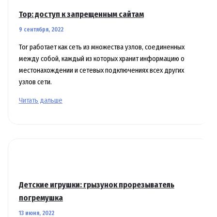
азартных
Тор: доступ к запрещенным сайтам
9 сентября, 2022
Tor работает как сеть из множества узлов, соединенных
между собой, каждый из которых хранит информацию о
местонахождении и сетевых подключениях всех других
узлов сети.
Тор:
Читать дальше
доступ
к
запрещенным
сайтам
Детские игрушки: грызунок прорезыватель
погремушка
13 июня, 2022