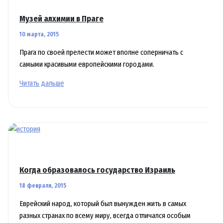
кровати
Музей алхимии в Праге
10 марта, 2015
Прага по своей прелести может вполне соперничать с
самыми красивыми европейскими городами.
Музей
Читать дальше
алхимии
в
Праге
Когда образовалось государство Израиль
18 февраля, 2015
Еврейский народ, который был вынужден жить в самых
разных странах по всему миру, всегда отличался особым