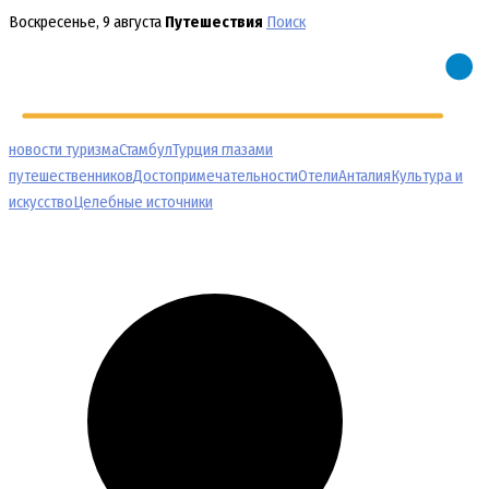
Перейти
Воскресенье, 9 августа
Путешествия
Поиск
к
содержимому
новости туризма
Стамбул
Турция глазами
путешественников
Достопримечательности
Отели
Анталия
Культура и
искусство
Целебные источники