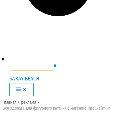
SARAY BEACH
Main
Menu
Главная
реклама
Вся одежда для фигурного катания в магазине ПроСкейтинг