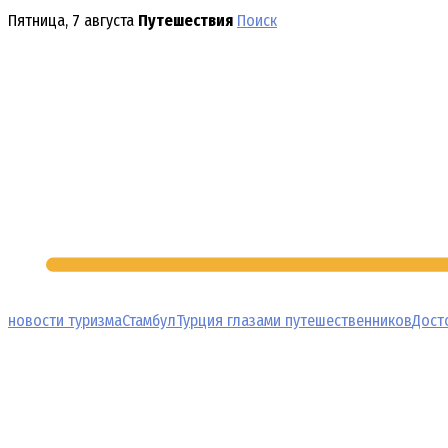
Перейти
Пятница, 7 августа
Путешествия
Поиск
к
содержимому
новости туризма
Стамбул
Турция глазами путешественников
Дост