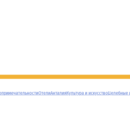
опримечательности
Отели
Анталия
Культура и искусство
Целебные 