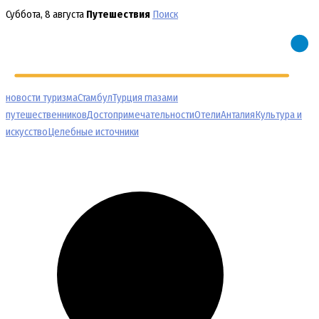
Перейти
Суббота, 8 августа
Путешествия
Поиск
к
содержимому
новости туризма
Стамбул
Турция глазами
путешественников
Достопримечательности
Отели
Анталия
Культура и
искусство
Целебные источники