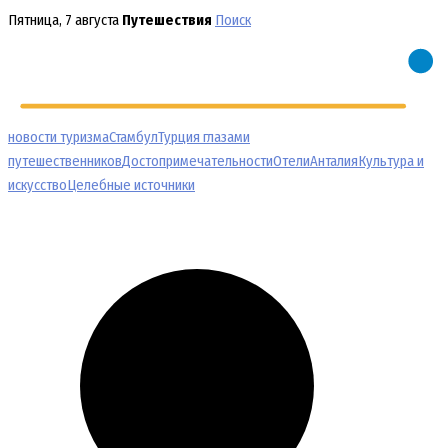
Перейти
Пятница, 7 августа
Путешествия
Поиск
к
содержимому
новости туризма
Стамбул
Турция глазами
путешественников
Достопримечательности
Отели
Анталия
Культура и
искусство
Целебные источники