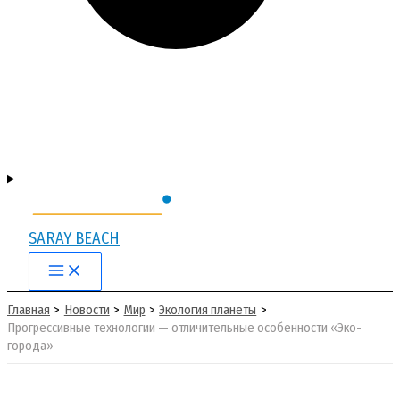
SARAY BEACH
Main
Menu
Главная
Новости
Мир
Экология планеты
Прогрессивные технологии — отличительные особенности «Эко-
города»