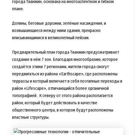
города Тианжин, основана на многоаспектном и гибком
плане.
Долины, беговые дорожки, зелёные насаждения, и
возвышающиеся между ними здания, прекрасно
вписывающимися в великолепный пейзаж.
Предварительный план города Тианжин предусматривает
создание в нём 7 зон. Благодаря многообразию, которое
создаётся этими 7 регионами, жители города смогут
передвигаться из района «Earthscape», где расположены
террассы и который включает в себя поэтапные переходы в
район «Lifescape», отличающийся более органичной
топографией . К северу от этого района располагается
район, который будет действовать в качестве
общественного центра, в котором будут расположены
властные структуры.