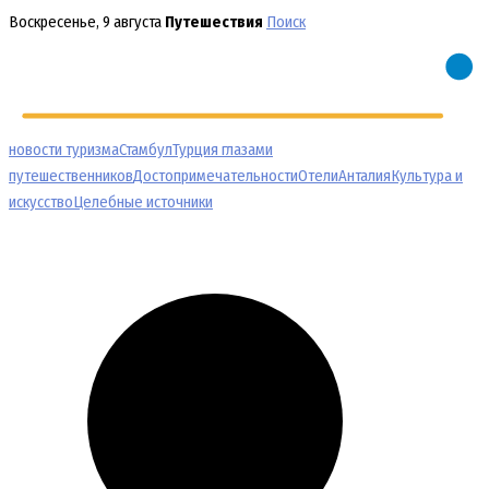
Перейти
Воскресенье, 9 августа
Путешествия
Поиск
к
содержимому
новости туризма
Стамбул
Турция глазами
путешественников
Достопримечательности
Отели
Анталия
Культура и
искусство
Целебные источники