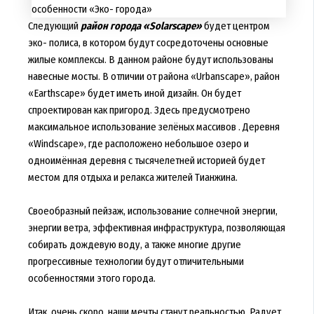
Следующий
район города «Solarscape»
будет центром
эко- полиса, в котором будут сосредоточены основные
жилые комплексы. В данном районе будут использованы
навесные мосты. В отличии от района «Urbanscape», район
«Earthscape» будет иметь иной дизайн. Он будет
спроектирован как пригород. Здесь предусмотрено
максимальное использование зелёных массивов . Деревня
«Windscape», где расположено небольшое озеро и
одноимённая деревня с тысячелетней историей будет
местом для отдыха и релакса жителей Тианжина.
Своеобразный пейзаж, использование солнечной энергии,
энергии ветра, эффективная инфраструктура, позволяющая
собирать дождевую воду, а также многие другие
прогрессивные технологии будут отличительными
особенностями этого города.
Итак, очень скоро, наши мечты станут реальностью. Радует