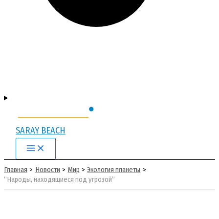
SARAY BEACH
Main
Menu
Главная
Новости
Мир
Экология планеты
“Народы, находящиеся под угрозой”