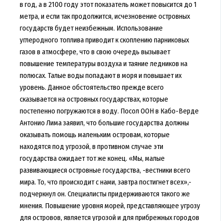
в год, а в 2100 году этот показатель может повысится до 1
метра, и если так продолжится, исчезновение островных
государств будет неизбежным. Использование
углеродного топлива приводит к скоплению парниковых
газов в атмосфере, что в свою очередь вызывает
повышение температуры воздуха и таяние ледников на
полюсах. Талые воды попадают в моря и повышает их
уровень. Данное обстоятельство прежде всего
сказывается на островных государствах, которые
постепенно погружаются в воду. Посол ООН в Кабо-Верде
Антонио Лима заявил, что большие государства должны
оказывать помощь маленьким островам, которые
находятся под угрозой, в противном случае эти
государства ожидает тот же конец. «Мы, малые
развивающиеся островные государства, -вестники всего
мира. То, что происходит с нами, завтра постигнет всех»,-
подчеркнул он. Специалисты придерживаются такого же
мнения. Повышение уровня морей, представляющее угрозу
для островов, является угрозой и для прибрежных городов