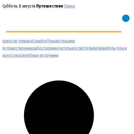
Перейти
Суббота, 8 августа
Путешествия
Поиск
к
содержимому
новости туризма
Стамбул
Турция глазами
путешественников
Достопримечательности
Отели
Анталия
Культура и
искусство
Целебные источники