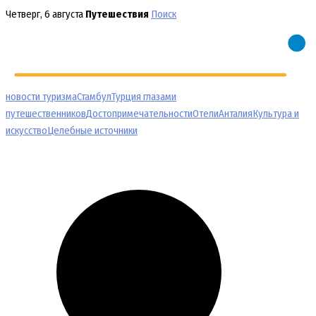
Перейти
Четверг, 6 августа
Путешествия
Поиск
к
содержимому
новости туризма
Стамбул
Турция глазами
путешественников
Достопримечательности
Отели
Анталия
Культура и
искусство
Целебные источники