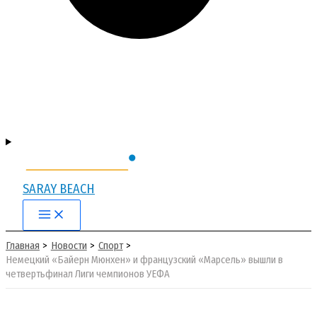
SARAY BEACH
Main
Menu
Главная
Новости
Спорт
Немецкий «Байерн Мюнхен» и французский «Марсель» вышли в
четвертьфинал Лиги чемпионов УЕФА