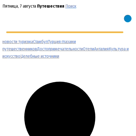
Перейти
Пятница, 7 августа
Путешествия
Поиск
к
содержимому
новости туризма
Стамбул
Турция глазами
путешественников
Достопримечательности
Отели
Анталия
Культура и
искусство
Целебные источники