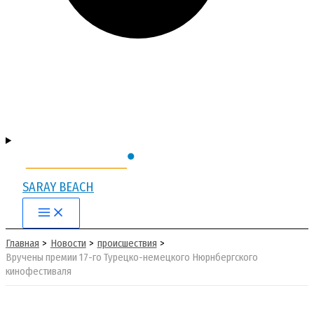
SARAY BEACH
Main
Menu
Главная
Новости
происшествия
Вручены премии 17-го Турецко-немецкого Нюрнбергского
кинофестиваля