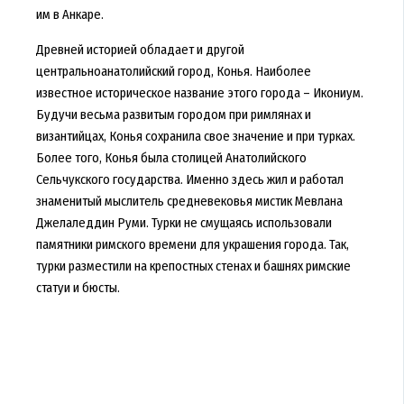
им в Анкаре.
Древней историей обладает и другой
центральноанатолийский город, Конья. Наиболее
известное историческое название этого города – Икониум.
Будучи весьма развитым городом при римлянах и
византийцах, Конья сохранила свое значение и при турках.
Более того, Конья была столицей Анатолийского
Сельчукского государства. Именно здесь жил и работал
знаменитый мыслитель средневековья мистик Мевлана
Джелаледдин Руми. Турки не смущаясь использовали
памятники римского времени для украшения города. Так,
турки разместили на крепостных стенах и башнях римские
статуи и бюсты.