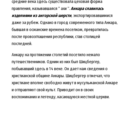
средние века здесь существовала цеховая форма
правления, называвшаяся “ ахи “.
Анкара славилась
изделиями из ангорской шерсти
, экспортировавшимися
даже за рубеж. Однако в город современного типа Анкара,
бывшая в османские времена поселком, превратилась
после провозглашения республики, став столицей
последней.
Анкару на протяжении столетий посетило немало
путешественников. Одним из них был Шицбергер,
побывавший здесь в 14 веке. Он дает нам сведения о
христианской общине Анкары. Шицбергер отмечал, что
христиане вполне свободно живут в мусульманской Анкаре
и отправляют свой культ. Приводит он в своих
воспоминаних и легенду, касающуюся местной церкви.