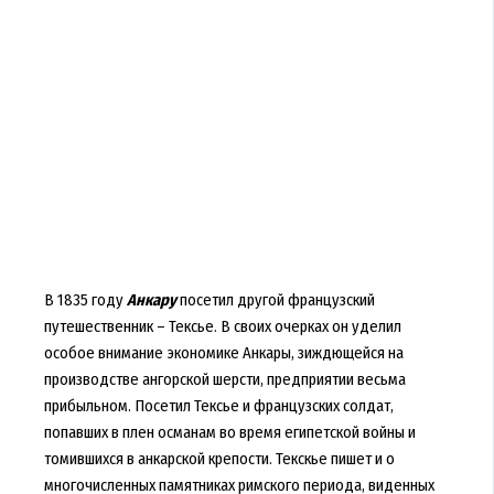
В 1835 году
Анкару
посетил другой французский
путешественник – Тексье. В своих очерках он уделил
особое внимание экономике Анкары, зиждющейся на
производстве ангорской шерсти, предприятии весьма
прибыльном. Посетил Тексье и французских солдат,
попавших в плен османам во время египетской войны и
томившихся в анкарской крепости. Текскье пишет и о
многочисленных памятниках римского периода, виденных