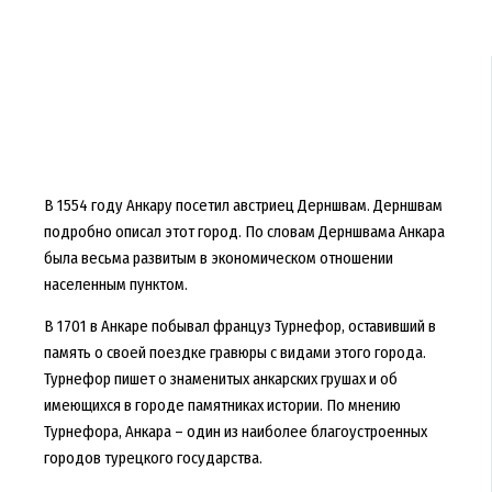
В 1554 году Анкару посетил австриец Дерншвам. Дерншвам
подробно описал этот город. По словам Дерншвама Анкара
была весьма развитым в экономическом отношении
населенным пунктом.
В 1701 в Анкаре побывал француз Турнефор, оставивший в
память о своей поездке гравюры с видами этого города.
Турнефор пишет о знаменитых анкарских грушах и об
имеющихся в городе памятниках истории. По мнению
Турнефора, Анкара – один из наиболее благоустроенных
городов турецкого государства.