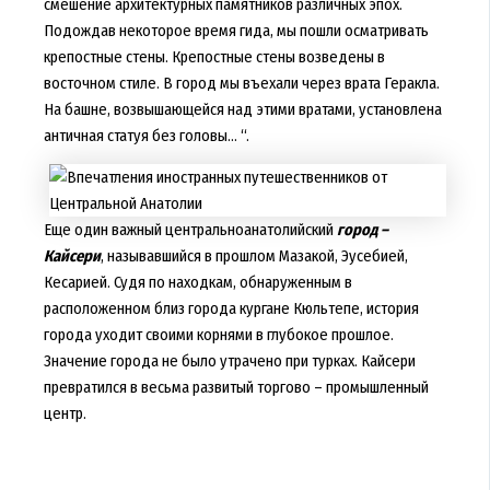
смешение архитектурных памятников различных эпох.
Подождав некоторое время гида, мы пошли осматривать
крепостные стены. Крепостные стены возведены в
восточном стиле. В город мы въехали через врата Геракла.
На башне, возвышающейся над этими вратами, установлена
античная статуя без головы... “.
Еще один важный центральноанатолийский
город –
Кайсери
, называвшийся в прошлом Мазакой, Эусебией,
Кесарией. Судя по находкам, обнаруженным в
расположенном близ города кургане Кюльтепе, история
города уходит своими корнями в глубокое прошлое.
Значение города не было утрачено при турках. Кайсери
превратился в весьма развитый торгово – промышленный
центр.