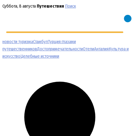
Перейти
Суббота, 8 августа
Путешествия
Поиск
к
содержимому
новости туризма
Стамбул
Турция глазами
путешественников
Достопримечательности
Отели
Анталия
Культура и
искусство
Целебные источники