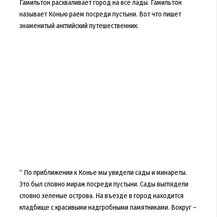
Гамильтон расхваливает город на все лады. Гамильтон
называет Конью раем посреди пустыни. Вот что пишет
знаменитый английский путешественник:
“ По приближении к Конье мы увидели сады и минареты.
Это был словно мираж посреди пустыни. Сады выглядели
словно зеленые острова. На въезде в город находится
кладбище с красивыми надгробными памятниками. Вокруг –