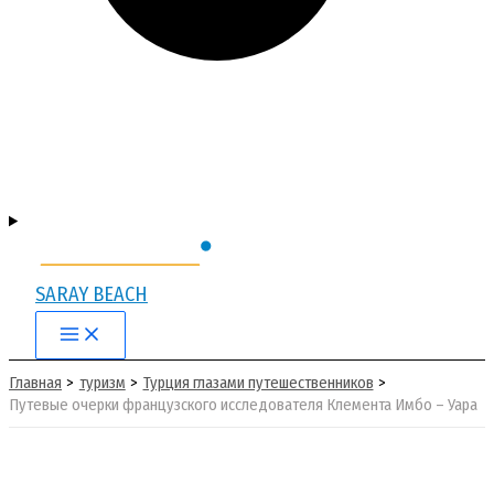
SARAY BEACH
Main
Menu
Главная
туризм
Турция глазами путешественников
Путевые очерки французского исследователя Клемента Имбо – Уара