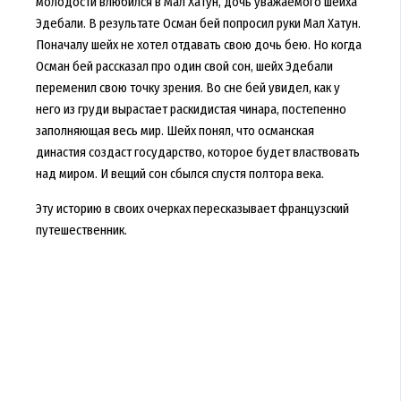
молодости влюбился в Мал Хатун, дочь уважаемого шейха
Эдебали. В результате Осман бей попросил руки Мал Хатун.
Поначалу шейх не хотел отдавать свою дочь бею. Но когда
Осман бей рассказал про один свой сон, шейх Эдебали
переменил свою точку зрения. Во сне бей увидел, как у
него из груди вырастает раскидистая чинара, постепенно
заполняющая весь мир. Шейх понял, что османская
династия создаст государство, которое будет властвовать
над миром. И вещий сон сбылся спустя полтора века.
Эту историю в своих очерках пересказывает французский
путешественник.