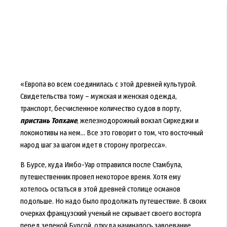
«Европа во всем соединилась с этой древней культурой.
Свидетельства тому – мужская и женская одежда,
транспорт, бесчисленное количество судов в порту,
пристань Топхане
, железнодорожный вокзал Сиркеджи и
локомотивы на нем… Все это говорит о том, что восточный
народ шаг за шагом идет в сторону прогресса».
В Бурсе, куда Имбо-Уар отправился после Стамбула,
путешественник провел некоторое время. Хотя ему
хотелось остаться в этой древней столице османов
подольше. Но надо было продолжать путешествие. В своих
очерках французский ученый не скрывает своего восторга
перед зеленой Бурсой, откуда начиналось завоевание