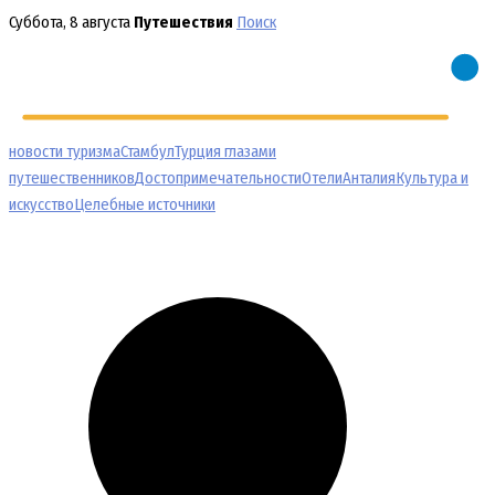
Перейти
Суббота, 8 августа
Путешествия
Поиск
к
содержимому
новости туризма
Стамбул
Турция глазами
путешественников
Достопримечательности
Отели
Анталия
Культура и
искусство
Целебные источники