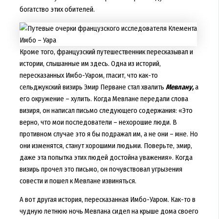
богатство этих обителей.
Кроме того, французский путешественник пересказывал и
истории, слышанные им здесь. Одна из историй,
пересказанных Имбо-Уаром, гласит, что как-то
сельджукский визирь Эмир Перване стал хвалить
Мевлану,
а
его окружение – хулить. Когда Мевлане передали слова
визиря, он написал письмо следующего содержания: «Это
верно, что мои последователи – нехорошие люди. В
противном случае это я бы подражал им, а не они – мне. Но
они изменятся, станут хорошими людьми. Поверьте, эмир,
даже эта попытка этих людей достойна уважения». Когда
визирь прочел это письмо, он почувствовал угрызения
совести и пошел к Мевлане извиняться.
А вот другая история, пересказанная Имбо-Уаром. Как-то в
чудную летнюю ночь Мевлана сидел на крыше дома своего