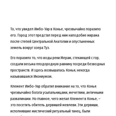
То, что увидел Имбо-Уар в Конье, чрезвычайно поразило
его. Город этот предстал перед ним наподобие миража
после степей Центральной Анатолии и опустыненных
земель вокруг озера Туз.
Его поразило то, что воды реки Мерам, стекающей с гор,
создали весьма плодородную равнину посреди безводных
пространств. И здесь возвышалась Конья, некогда
называвшаяся Икониумом.
Клемент Имбо-Уар обратил внимание на то, что Конья
чрезвычайно богата усыпальницами, мечетями, античными
развалинами. Но главное, чего желал Клемент в Конье, –
это посетить обитель дервишей мевлеви. Эти дервиши,
исполнявшие мистический ритуальный танец, были