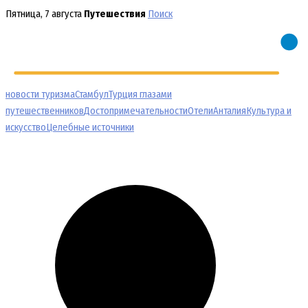
Перейти
Пятница, 7 августа
Путешествия
Поиск
к
содержимому
новости туризма
Стамбул
Турция глазами
путешественников
Достопримечательности
Отели
Анталия
Культура и
искусство
Целебные источники