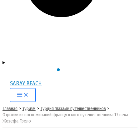
SARAY BEACH
Main
Menu
Главная
туризм
Турция глазами путешественников
Отрывки из воспоминаний французского путешественника 17 века
Жозефа Грело