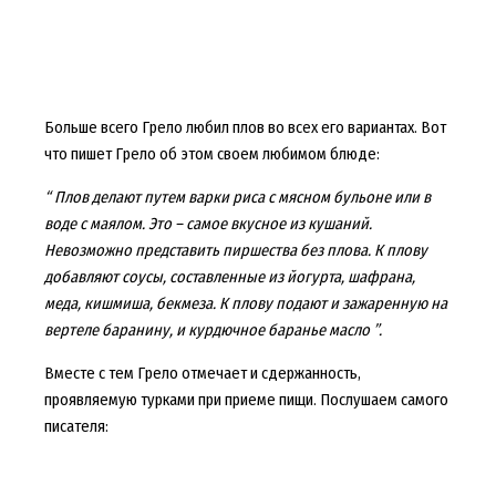
Больше всего Грело любил плов во всех его вариантах. Вот
что пишет Грело об этом своем любимом блюде:
“ Плов делают путем варки риса с мясном бульоне или в
воде с маялом. Это – самое вкусное из кушаний.
Невозможно представить пиршества без плова. К плову
добавляют соусы, составленные из йогурта, шафрана,
меда, кишмиша, бекмеза. К плову подают и зажаренную на
вертеле баранину, и курдючное баранье масло ”.
Вместе с тем Грело отмечает и сдержанность,
проявляемую турками при приеме пищи. Послушаем самого
писателя: