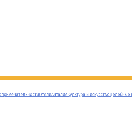
опримечательности
Отели
Анталия
Культура и искусство
Целебные 