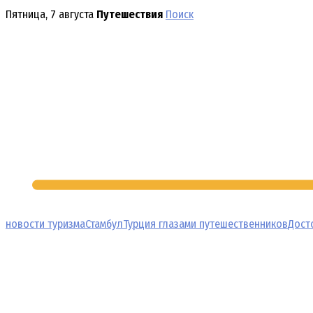
Перейти
Пятница, 7 августа
Путешествия
Поиск
к
содержимому
новости туризма
Стамбул
Турция глазами путешественников
Дост