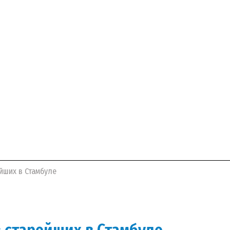
йших в Стамбуле
 старейших в Стамбуле