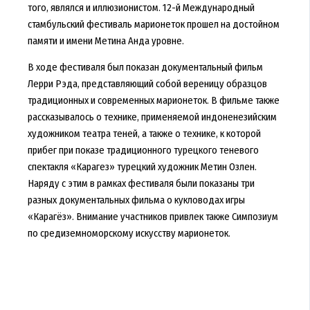
того, являлся и иллюзионистом. 12-й Международный
стамбульский фестиваль марионеток прошел на достойном
памяти и имени Метина Анда уровне.
В ходе фестиваля был показан документальный фильм
Лерри Рэда, представляющий собой вереницу образцов
традиционных и современных марионеток. В фильме также
рассказывалось о технике, применяемой индоненезийским
художником театра теней, а также о технике, к которой
прибег при показе традиционного турецкого теневого
спектакля «Карагез» турецкий художник Метин Озлен.
Наряду с этим в рамках фестиваля были показаны три
разных документальных фильма о кукловодах игры
«Карагёз». Внимание участников привлек также Симпозиум
по средиземноморскому искусству марионеток.