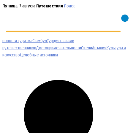
Перейти
Пятница, 7 августа
Путешествия
Поиск
к
содержимому
новости туризма
Стамбул
Турция глазами
путешественников
Достопримечательности
Отели
Анталия
Культура и
искусство
Целебные источники