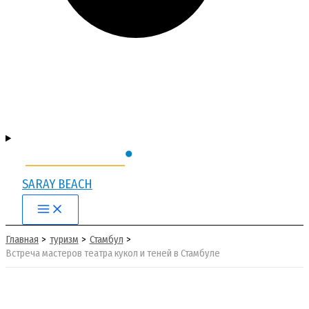
SARAY BEACH
Main
Menu
Главная
туризм
Стамбул
Встреча мастеров театра кукол и теней в Стамбуле