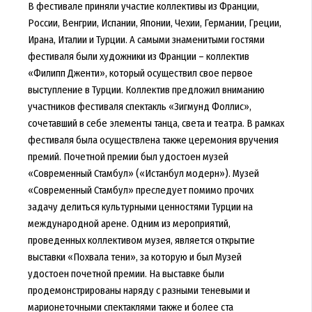
В фестивале приняли участие коллективы из Франции,
России, Венгрии, Испании, Японии, Чехии, Германии, Греции,
Ирана, Италии и Турции. А самыми знаменитыми гостями
фестиваля были художники из Франции – коллектив
«Филипп Дженти», который осуществил свое первое
выступление в Турции. Коллектив предложил вниманию
участников фестиваля спектакль «Зигмунд Фоллис»,
сочетавший в себе элементы танца, света и театра. В рамках
фестиваля была осуществлена также церемония вручения
премий. Почетной премии был удостоен музей
«Современный Стамбул» («Истанбул модерн»). Музей
«Современный Стамбул» преследует помимо прочих
задачу делиться культурными ценностями Турции на
международной арене. Одним из мероприятий,
проведенных коллективом музея, является открытие
выставки «Похвала тени», за которую и был Музей
удостоен почетной премии. На выставке были
продемонстрированы наряду с разными теневыми и
марионеточными спектаклями также и более ста