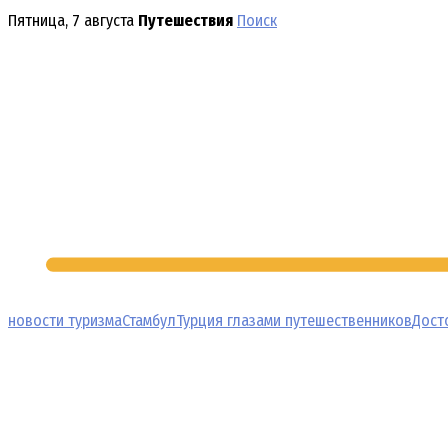
Перейти
Пятница, 7 августа
Путешествия
Поиск
к
содержимому
новости туризма
Стамбул
Турция глазами путешественников
Дост