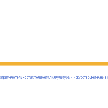
опримечательности
Отели
Анталия
Культура и искусство
Целебные 