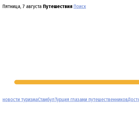
Перейти
Пятница, 7 августа
Путешествия
Поиск
к
содержимому
новости туризма
Стамбул
Турция глазами путешественников
Дост