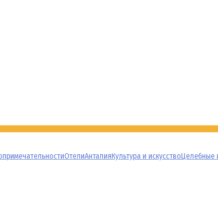
опримечательности
Отели
Анталия
Культура и искусство
Целебные 