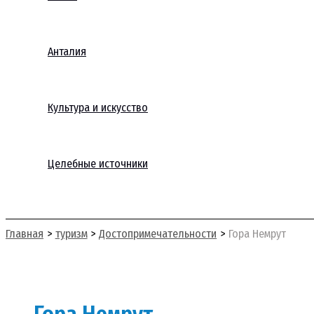
Анталия
Культура и искусство
Целебные источники
Поиск
Главная
туризм
Достопримечательности
Гора Немрут
Гора Немрут