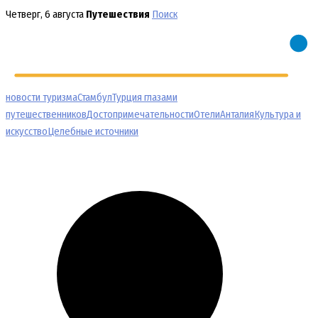
Перейти
Четверг, 6 августа
Путешествия
Поиск
к
содержимому
новости туризма
Стамбул
Турция глазами
путешественников
Достопримечательности
Отели
Анталия
Культура и
искусство
Целебные источники