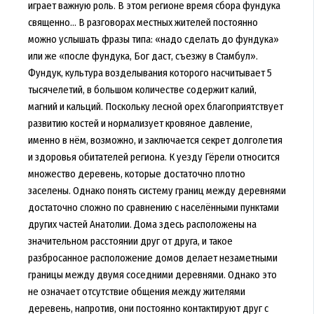
играет важную роль. В этом регионе время сбора фундука
священно... В разговорах местных жителей постоянно
можно услышать фразы типа: «надо сделать до фундука»
или же «после фундука, Бог даст, съезжу в Стамбул».
Фундук, культура возделывания которого насчитывает 5
тысячелетий, в большом количестве содержит калий,
магний и кальций. Поскольку лесной орех благоприятствует
развитию костей и нормализует кровяное давление,
именно в нём, возможно, и заключается секрет долголетия
и здоровья обитателей региона. К уезду Гёрели относится
множество деревень, которые достаточно плотно
заселены. Однако понять систему границ между деревнями
достаточно сложно по сравнению с населёнными пунктами
других частей Анатолии. Дома здесь расположены на
значительном расстоянии друг от друга, и такое
разбросанное расположение домов делает незаметными
границы между двумя соседними деревнями. Однако это
не означает отсутствие общения между жителями
деревень, напротив, они постоянно контактируют друг с