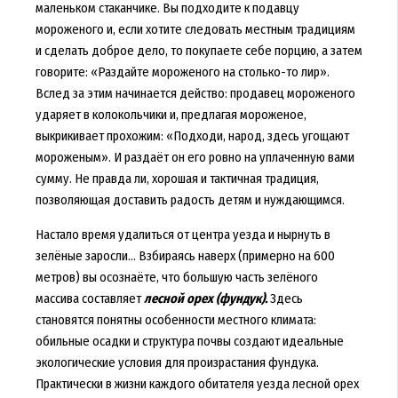
маленьком стаканчике. Вы подходите к подавцу
мороженого и, если хотите следовать местным традициям
и сделать доброе дело, то покупаете себе порцию, а затем
говорите: «Раздайте мороженого на столько-то лир».
Вслед за этим начинается действо: продавец мороженого
ударяет в колокольчики и, предлагая мороженое,
выкрикивает прохожим: «Подходи, народ, здесь угощают
мороженым». И раздаёт он его ровно на уплаченную вами
сумму. Не правда ли, хорошая и тактичная традиция,
позволяющая доставить радость детям и нуждающимся.
Настало время удалиться от центра уезда и нырнуть в
зелёные заросли... Взбираясь наверх (примерно на 600
метров) вы осознаёте, что большую часть зелёного
массива составляет
лесной орех (фундук).
Здесь
становятся понятны особенности местного климата:
обильные осадки и структура почвы создают идеальные
экологические условия для произрастания фундука.
Практически в жизни каждого обитателя уезда лесной орех