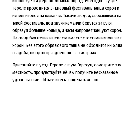
используется дерево хвойных пород. Ежегодно в узде
Гёреле проводится 3-дневный фестиваль танца хорон и
исполнителей на кеманче. Тысячи людей, съехавшихся на
такой фестиваль, под звуки кеманчи берутся за руки,
образуя большие кольца, и часы напролёт танцуют хорон.
На свадьбах жених и невеста вместе с гостями исполняют
хорон. Без этого обрядового танца не обходится ни одна
свадьба, ни одно праздненство в этих краях.
Приезжайте в уезд Гёреле округа Гиресун, осмотрите эту
местность, прочувствуйте её, вы получите несказанное
удовольствие... И научитесь танцевать хорон...