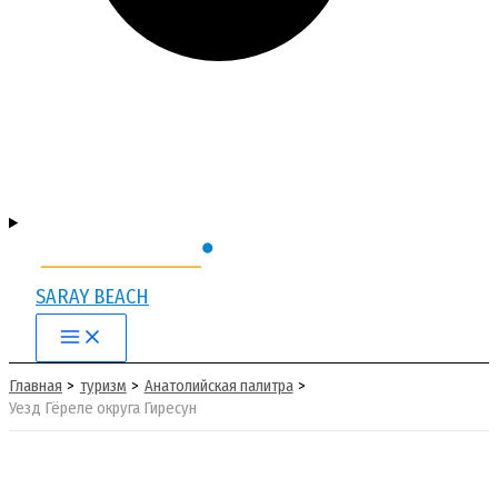
SARAY BEACH
Main
Menu
Главная
туризм
Анатолийская палитра
Уезд Гёреле округа Гиресун