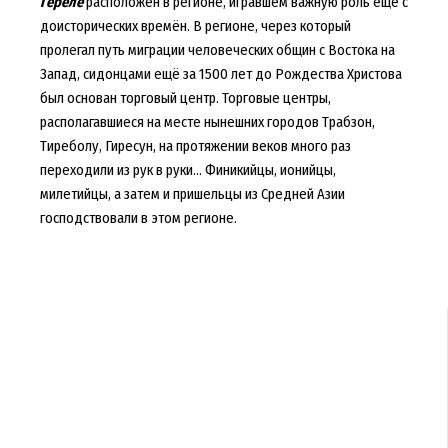
Гёреле
расположен в регионе, игравшем важную роль ещё с
доисторических времён. В регионе, через который
пролегал путь миграции человеческих общин с Востока на
Запад, сидонцами ещё за 1500 лет до Рождества Христова
был основан торговый центр. Торговые центры,
располагавшиеся на месте нынешних городов Трабзон,
Тиреболу, Гиресун, на протяжении веков много раз
переходили из рук в руки... Финикийцы, ионийцы,
милетийцы, а затем и пришельцы из Средней Азии
господствовали в этом регионе.