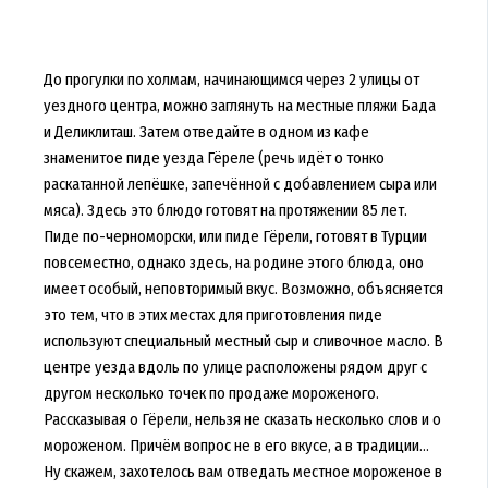
До прогулки по холмам, начинающимся через 2 улицы от
уездного центра, можно заглянуть на местные пляжи Бада
и Деликлиташ. Затем отведайте в одном из кафе
знаменитое пиде уезда Гёреле (речь идёт о тонко
раскатанной лепёшке, запечённой с добавлением сыра или
мяса). Здесь это блюдо готовят на протяжении 85 лет.
Пиде по-черноморски, или пиде Гёрели, готовят в Турции
повсеместно, однако здесь, на родине этого блюда, оно
имеет особый, неповторимый вкус. Возможно, объясняется
это тем, что в этих местах для приготовления пиде
используют специальный местный сыр и сливочное масло. В
центре уезда вдоль по улице расположены рядом друг с
другом несколько точек по продаже мороженого.
Рассказывая о Гёрели, нельзя не сказать несколько слов и о
мороженом. Причём вопрос не в его вкусе, а в традиции...
Ну скажем, захотелось вам отведать местное мороженое в