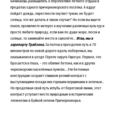
начинаешь размышлять о перспективе летнего отдыха в
пределах одного причерноморского посёлка. А вдруг
пойдёт дождь, окрестности окутает туман, не будет
солнца, что же делать в таком случае? Но если вы ищете
покоя, проявляете интерес к изучению различных культур и
просто любите природу, если вам по душе море, песок и
солнце, то занимайте место в самолёте…
Итак, мы в
аэропорту Трабзона.
За полчаса преодолев путь в 70
километров по новой дороге вдоль побережья, мы
оказываемся в уезде Гёреле округа Гиресун. Первое, что
бросается в глаза, - это обилие бетона, как и в других
черноморских населённых пунктах… Эти бетонные
конструкции создают слишком резкий контраст с
выступающими позади них горными вершинами и зеленью…
Но продолжая свой путь вглубь от береговой линии, этот
контраст уступает место природным и историческим
элементам и буйной зелени Причерноморья.