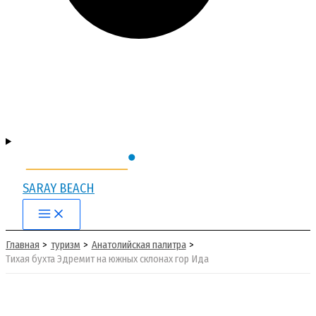
SARAY BEACH
Main
Menu
Главная
туризм
Анатолийская палитра
Тихая бухта Эдремит на южных склонах гор Ида