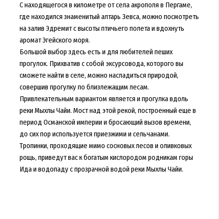
С находящегося в километре от села акрополя в Пергаме,
где находился знаменитый алтарь Зевса, можно посмотреть
на залив Эдремит с высоты птичьего полета и вдохнуть
аромат Эгейского моря.
Большой выбор здесь есть и для любителей пеших
прогулок. Прихватив с собой эксурсовода, которого вы
сможете найти в селе, можно насладиться природой,
совершив прогулку по близлежащим лесам.
Привлекательным вариантом является и прогулка вдоль
реки Мыхлы Чайи. Мост над этой рекой, построенный еще в
период Османской империи и бросающий вызов времени,
до сих пор используется приезжими и сельчанами.
Тропинки, проходящие мимо сосновых лесов и оливковых
рощь, приведут вас к богатым кислородом родникам горы
Ида и водопаду с прозрачной водой реки Мыхлы Чайи.