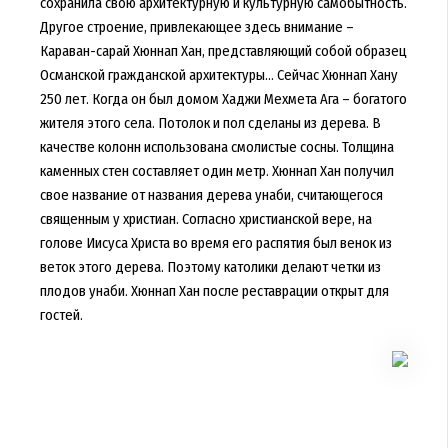
сохранила свою архитектурную и культурную самобытность.
Другое строение, привлекающее здесь внимание –
Караван-сарай Хюннап Хан, представляющий собой образец
Османской гражданской архитектуры... Сейчас Хюннап Хану
250 лет. Когда он был домом Хаджи Мехмета Ага – богатого
жителя этого села. Потолок и пол сделаны из дерева. В
качестве колонн использована смолистые сосны. Толщина
каменных стен составляет один метр. Хюннап Хан получил
свое название от названия дерева унаби, считающегося
священным у христиан. Согласно христианской вере, на
голове Иисуса Христа во время его распятия был венок из
веток этого дерева. Поэтому католики делают четки из
плодов унаби. Хюннап Хан после реставрации открыт для
гостей.