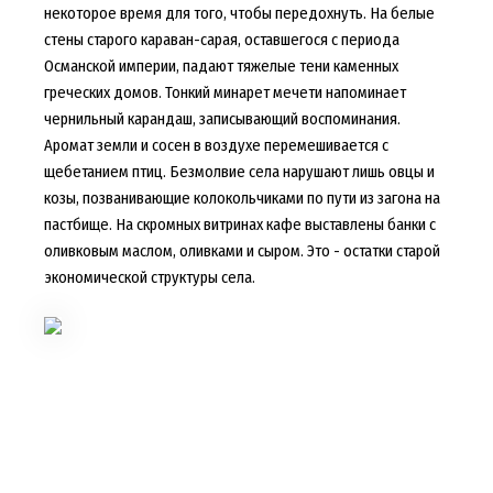
некоторое время для того, чтобы передохнуть. На белые
стены старого караван-сарая, оставшегося с периода
Османской империи, падают тяжелые тени каменных
греческих домов. Тонкий минарет мечети напоминает
чернильный карандаш, записывающий воспоминания.
Аромат земли и сосен в воздухе перемешивается с
щебетанием птиц. Безмолвие села нарушают лишь овцы и
козы, позванивающие колокольчиками по пути из загона на
пастбище. На скромных витринах кафе выставлены банки с
оливковым маслом, оливками и сыром. Это - остатки старой
экономической структуры села.