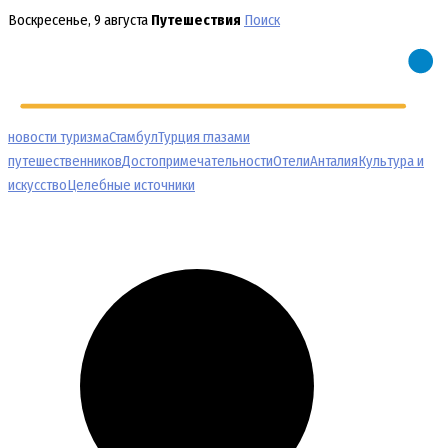
Перейти
Воскресенье, 9 августа
Путешествия
Поиск
к
содержимому
новости туризма
Стамбул
Турция глазами
путешественников
Достопримечательности
Отели
Анталия
Культура и
искусство
Целебные источники