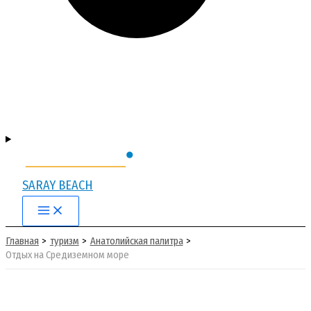
SARAY BEACH
Main
Menu
Главная
туризм
Анатолийская палитра
Отдых на Средиземном море