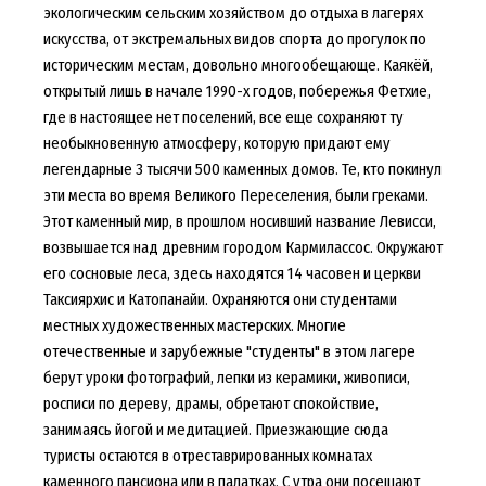
экологическим сельским хозяйством до отдыха в лагерях
искусства, от экстремальных видов спорта до прогулок по
историческим местам, довольно многообещающе. Каякёй,
открытый лишь в начале 1990-х годов, побережья Фетхие,
где в настоящее нет поселений, все еще сохраняют ту
необыкновенную атмосферу, которую придают ему
легендарные 3 тысячи 500 каменных домов. Те, кто покинул
эти места во время Великого Переселения, были греками.
Этот каменный мир, в прошлом носивший название Левисси,
возвышается над древним городом Кармилассос. Окружают
его сосновые леса, здесь находятся 14 часовен и церкви
Таксиярхис и Катопанайи. Охраняются они студентами
местных художественных мастерских. Многие
отечественные и зарубежные "студенты" в этом лагере
берут уроки фотографий, лепки из керамики, живописи,
росписи по дереву, драмы, обретают спокойствие,
занимаясь йогой и медитацией. Приезжающие сюда
туристы остаются в отреставрированных комнатах
каменного пансиона или в палатках. С утра они посещают