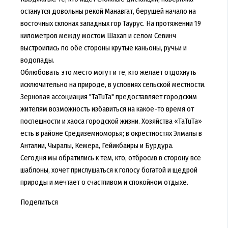
останутся довольны рекой Манавгат, берущей начало на
восточных склонах западных гор Таурус. На протяжении 19
километров между мостом Шахап и селом Севинч
выстроились по обе стороны крутые каньоны, ручьи и
водопады.
Облюбовать это место могут и те, кто желает отдохнуть
исключительно на природе, в условиях сельской местности.
Зерновая ассоциация "TaTuTa" предоставляет городским
жителям возможность избавиться на какое-то время от
поспешности и хаоса городской жизни. Хозяйства «TaTuTa»
есть в районе Средиземноморья; в окрестностях Элмалы в
Анталии, Чыралы, Кемера, Гейикбаиры и Бурдура.
Сегодня мы обратились к тем, кто, отбросив в сторону все
шаблоны, хочет прислушаться к голосу богатой и щедрой
природы и мечтает о счастливом и спокойном отдыхе.
Поделиться