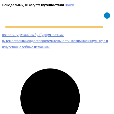
Перейти
Понедельник, 10 августа
Путешествия
Поиск
к
содержимому
новости туризма
Стамбул
Турция глазами
путешественников
Достопримечательности
Отели
Анталия
Культура и
искусство
Целебные источники