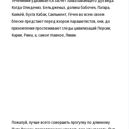
течениями удваивается засчет захватывающего дух вида.
Когда Олюдениз, Бельджекыз, долина бабочек, Патара,
Каякёй, бухта Кабак, Саклыкент, Гёчек во всем своем
блеске предстают перед взором парашютистов, они, до
приземления прослеживают следы цивилизаций Персии,
Карии, Рима, а, самое главное, Ликии.
Пожалуй, лучше всего совершить прогулку по длинному