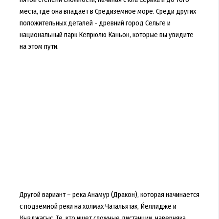
места, где она впадает в Средиземное море. Среди других
положительных деталей - древний город Сельге и
национальный парк Кёпрюлю Каньон, которые вы увидите
на этом пути.
Другой вариант – река Анамур (Дракон), которая начинается
с подземной реки на холмах Чатальятак, Йеллидже и
Кызджагыс. Те, кто ищет сложные дистанции, наверняка