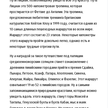
Пути Лициан, позволяющему увидеть всю эту красоту. Путь
Лициан это 500-километровая тропинка, которая
простирается от Фетхие до Анталии. Эта тропинка,
предложенная любителям треккинга британским
натуралистом Кейтом Клоу в 1999 году, считается одним из
10 самых длинных пешеходных маршрутов во всем мире.
Маршрут этот состоит из 23 этапов. Некоторые километры
этого маршрута пройти довольно легко, однако есть и
некоторые трудные отрезки пути.
Ну а наградой за такое путешествие под палящим
средиземноморским солнцем станет ознакомление с
древними ликийскими городами прийти к премия Сдайма,
Пынара, Летоон, Ксанф, Патара, Аполлония, Симена,
Аперлаи, Майра, Лимайра, Олимпос и Фазелис. Этот маршрут
охватывает 19 из 52-х ликийских городов. Ну а самыми
запоминающимися природными красотами, которые можно
увидеть вдоль этого маршрута, станут горы Моисей и
Тахталы, Генуэзской бухты и бухта Кабак, мыс и маяк
Гелидонья, речки Эсен и Кекова. Ни солнце, ни жара и