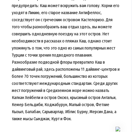
предупредить: Каш может вскружить вам голову. Корни его
уходят в Ликию, его старое название Антифеллос,
соседствует он с греческим островом Кастелоризо. Для
того чтобы разнообразить ваш отдых здесь, вы можете
совершить однодневную поездку на этот остров. Нет
необходимости в рассказах о пляжах Каш, однако стоит
упомянуть о том, что это одно из самых популярных мест
Турции с точки зрения подводного плавания.
Разнообразие подводной флоры превратило Каш в
дайвинговый рай, здесь расположены 11 дайвинг-центров и
более 70 точек погружений, большинство из которых
соответствуют международным стандартам. Среди других
мест погружений в Средиземном море можно назвать
Калкан Хейбели и остров Оксюз, крысиный остров Антальи,
Кемер Бельдиби, Коджабурун, Малый остров, Фетхие
Кызыл, Балабан, Сарыварлар, Иблис Бурну, Мерсин Дана, а
также мысы Сынджак, Курт и Фок.