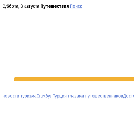
Перейти
Суббота, 8 августа
Путешествия
Поиск
к
содержимому
новости туризма
Стамбул
Турция глазами путешественников
Дост