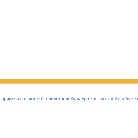
опримечательности
Отели
Анталия
Культура и искусство
Целебные 