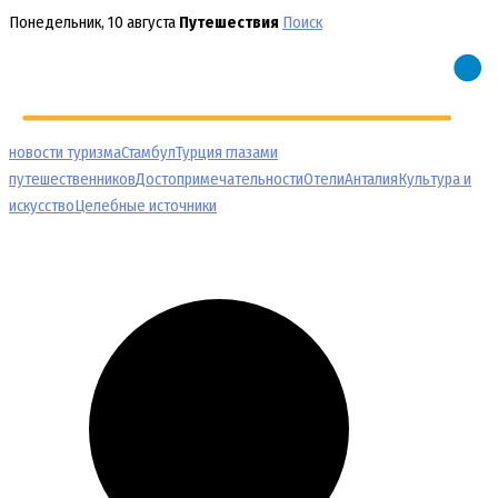
Перейти
Понедельник, 10 августа
Путешествия
Поиск
к
содержимому
новости туризма
Стамбул
Турция глазами
путешественников
Достопримечательности
Отели
Анталия
Культура и
искусство
Целебные источники