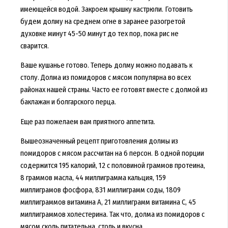
имеющейся водой. Закроем крышку кастрюли. Готовить
будем долму на среднем огне в заранее разогретой
духовке минут 45-50 минут до тех пор, пока рис не
сварится.
Ваше кушанье готово. Теперь долму можно подавать к
столу. Долма из помидоров с мясом популярна во всех
районах нашей страны. Часто ее готовят вместе с долмой из
баклажан и болгарского перца.
Еще раз пожелаем вам приятного аппетита.
Вышеозначенный рецепт приготовления долмы из
помидоров с мясом рассчитан на 6 персон. В одной порции
содержится 195 калорий, 12 с половиной граммов протеина,
8 граммов масла, 44 миллиграмма кальция, 159
миллиграмов фосфора, 831 миллиграмм соды, 1809
миллиграммов витамина А, 21 миллиграмм витамина С, 45
миллиграммов холестерина. Так что, долма из помидоров с
мясом сколь питательна, столь и вкусна.