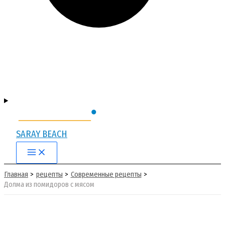
SARAY BEACH
Main
Menu
Главная
рецепты
Современные рецепты
Долма из помидоров с мясом