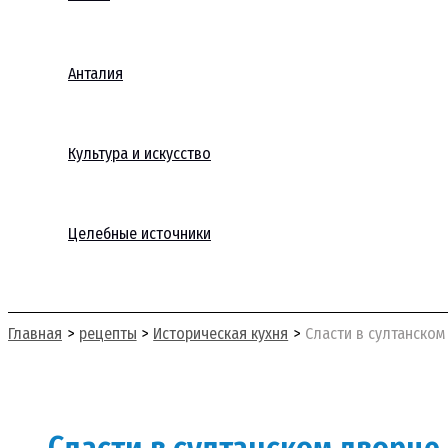
Анталия
Культура и искусство
Целебные источники
Поиск
Главная
рецепты
Историческая кухня
Сласти в султанско
Сласти в султанском дворц