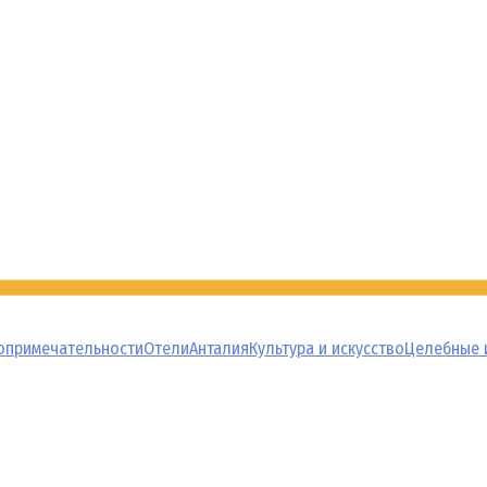
опримечательности
Отели
Анталия
Культура и искусство
Целебные 