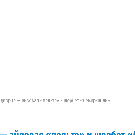
м дворце — айвовая «пельте» и шербет «Демирхинди»
е — айвовая «пельте» и шербет 