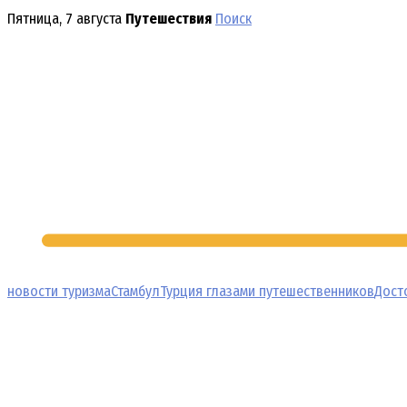
Перейти
Пятница, 7 августа
Путешествия
Поиск
к
содержимому
новости туризма
Стамбул
Турция глазами путешественников
Дост