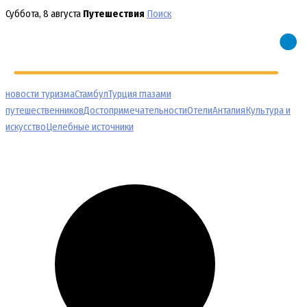
Перейти
Суббота, 8 августа
Путешествия
Поиск
к
содержимому
новости туризма
Стамбул
Турция глазами
путешественников
Достопримечательности
Отели
Анталия
Культура и
искусство
Целебные источники