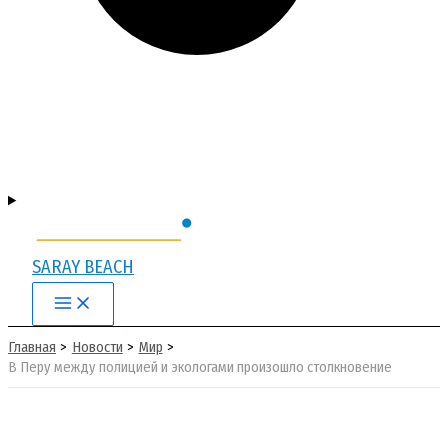
SARAY BEACH
Main
Menu
Главная
Новости
Мир
В Перу между полицией и экологами произошло столкновение