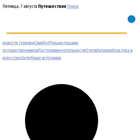
Перейти
Пятница, 7 августа
Путешествия
Поиск
к
содержимому
новости туризма
Стамбул
Турция глазами
путешественников
Достопримечательности
Отели
Анталия
Культура и
искусство
Целебные источники