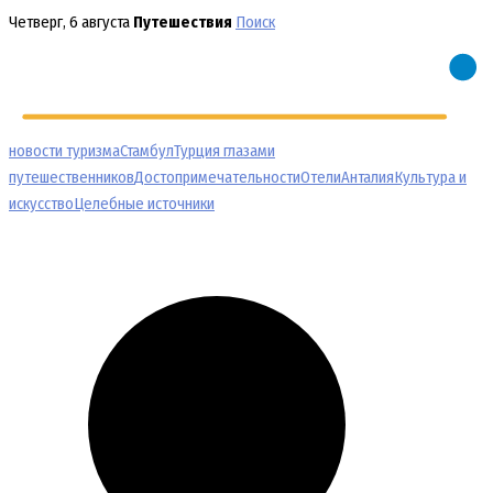
Перейти
Четверг, 6 августа
Путешествия
Поиск
к
содержимому
новости туризма
Стамбул
Турция глазами
путешественников
Достопримечательности
Отели
Анталия
Культура и
искусство
Целебные источники