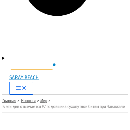
SARAY BEACH
Main
Menu
Главная
Новости
Мир
В эти дни отмечается 97 годовщина сухопутной битвы при Чанаккале