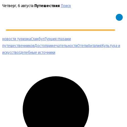
Перейти
Четверг, 6 августа
Путешествия
Поиск
к
содержимому
новости туризма
Стамбул
Турция глазами
путешественников
Достопримечательности
Отели
Анталия
Культура и
искусство
Целебные источники