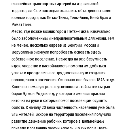
главнейших транспортных артерий на израильской
территории. С ее помощью оказались объединены такие
важные города, как Петах-Тиква, Тель-Авив, Бней Брак и
Рамат Ганн.
Место, где позже возник город Петах-Тиква, изначально
было заболоченным и непривлекательным для жизни. Тем
не менее, несколько евреев из Венгрии, России и
Иерусалима рискнули попробовать основать здесь
собственное поселение. Несмотря на всю безумность
идеи, упорство и настойчивость помогли им добиться
успеха и преодолеть все трудности на пути создания
полноценного поселения. Основано оно было в 1878 году.
Конечно, немалую роль в успешности этой затеи сыграл
барон Эдмон Родшильд, у которого имелась красная
ниточка на руке и который помог поселенцам осушить
болота. К началу 20 века численность населения уже была
818 жителей. Вскоре на территории поселения получило
развитие движение рабочих, которое в дальнейшем
привело к созданию партии Апоель. До сих пор в Пеах-