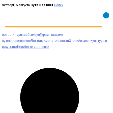
Перейти
Четверг, 6 августа
Путешествия
Поиск
к
содержимому
новости туризма
Стамбул
Турция глазами
путешественников
Достопримечательности
Отели
Анталия
Культура и
искусство
Целебные источники