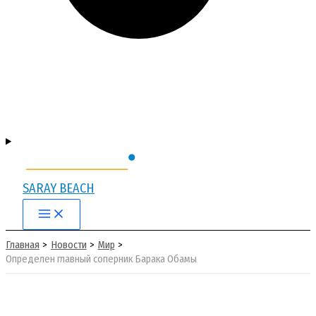
SARAY BEACH
Main
Menu
Главная
Новости
Мир
Определен главный соперник Барака Обамы