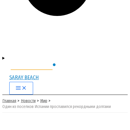
SARAY BEACH
Main
Menu
Главная
Новости
Мир
Один из поселков Испании прославился рекордными долгами