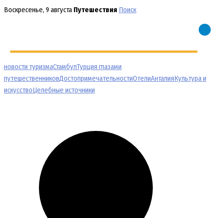
Перейти
Воскресенье, 9 августа
Путешествия
Поиск
к
содержимому
новости туризма
Стамбул
Турция глазами
путешественников
Достопримечательности
Отели
Анталия
Культура и
искусство
Целебные источники