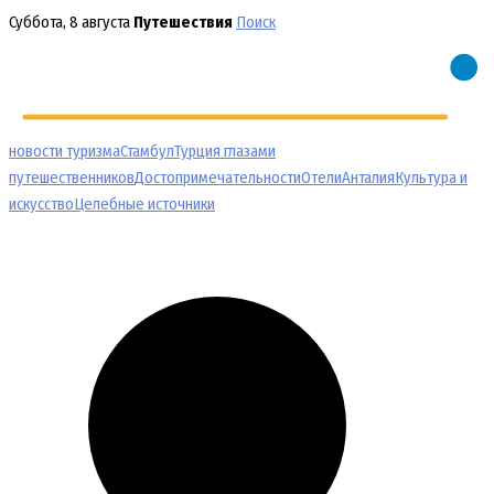
Перейти
Суббота, 8 августа
Путешествия
Поиск
к
содержимому
новости туризма
Стамбул
Турция глазами
путешественников
Достопримечательности
Отели
Анталия
Культура и
искусство
Целебные источники