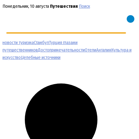
Перейти
Понедельник, 10 августа
Путешествия
Поиск
к
содержимому
новости туризма
Стамбул
Турция глазами
путешественников
Достопримечательности
Отели
Анталия
Культура и
искусство
Целебные источники