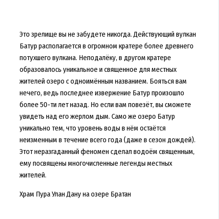
Это зрелище вы не забудете никогда. Действующий вулкан
Батур располагается в огромном кратере более древнего
потухшего вулкана. Неподалёку, в другом кратере
образовалось уникальное и священное для местных
жителей озеро с одноимённым названием. Бояться вам
нечего, ведь последнее извержение Батур произошло
более 50-ти лет назад. Но если вам повезёт, вы сможете
увидеть над его жерлом дым. Само же озеро Батур
уникально тем, что уровень воды в нём остаётся
неизменным в течение всего года (даже в сезон дождей).
Этот неразгаданный феномен сделал водоём священным,
ему посвящены многочисленные легенды местных
жителей.
Храм Пура Улан Дану на озере Братан