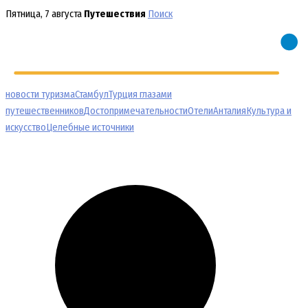
Перейти
Пятница, 7 августа
Путешествия
Поиск
к
содержимому
новости туризма
Стамбул
Турция глазами
путешественников
Достопримечательности
Отели
Анталия
Культура и
искусство
Целебные источники