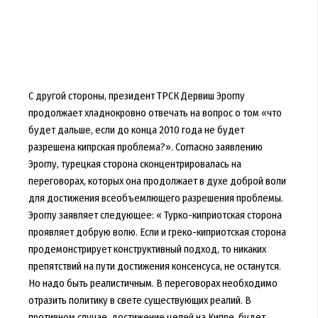
С другой стороны, президент ТРСК Дервиш Эроглу
продолжает хладнокровно отвечать на вопрос о том «что
будет дальше, если до конца 2010 года не будет
разрешена кипрская проблема?». Согласно заявлению
Эроглу, турецкая сторона сконцентрировалась на
переговорах, которых она продолжает в духе доброй воли
для достижения всеобъемлющего разрешения проблемы.
Эроглу заявляет следующее: « Турко-киприотская сторона
проявляет добрую волю. Если и греко-киприотская сторона
продемонстрирует конструктивный подход, то никаких
препятствий на пути достижения консенсуса, не останутся.
Но надо быть реалистичным. В переговорах необходимо
отразить политику в свете существующих реалий. В
противном случае, достижение целей на Кипре, будет