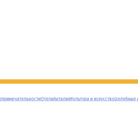
опримечательности
Отели
Анталия
Культура и искусство
Целебные 