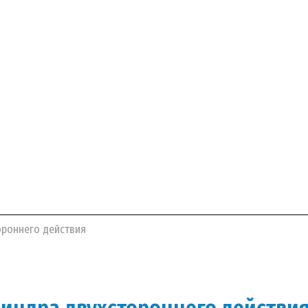
ороннего действия
линдра двухстороннего действи