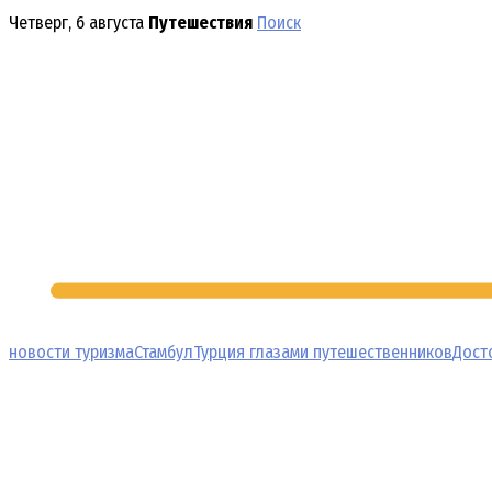
Перейти
Четверг, 6 августа
Путешествия
Поиск
к
содержимому
новости туризма
Стамбул
Турция глазами путешественников
Дост