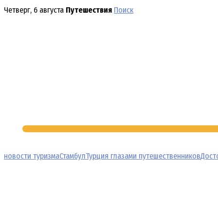
Перейти
Четверг, 6 августа
Путешествия
Поиск
к
содержимому
новости туризма
Стамбул
Турция глазами путешественников
Дост