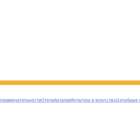
опримечательности
Отели
Анталия
Культура и искусство
Целебные 