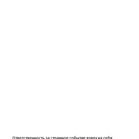
Ответственность за страшное событие взяла на себя