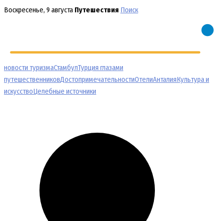
Перейти
Воскресенье, 9 августа
Путешествия
Поиск
к
содержимому
новости туризма
Стамбул
Турция глазами
путешественников
Достопримечательности
Отели
Анталия
Культура и
искусство
Целебные источники