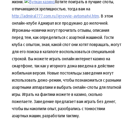
жизни.
Хотите поиграть в лучшие слоты,
отличающиеся зрелищностью, тогда вам на
http://admiral777.com.ru/igrovyie-avtomatyi.htm
. В этом
онлайн-клубе Адмирал все продумано до мелочней.
Игроманы-новички могут прочитать отзывы, описания
перед тем, как определиться с азартной машиной. Гости
клуба с опытом, зная, какой слот они хотят повращать, могут
для его поиска в каталоге воспользоваться специальной
строкой. Вы можете играть онлайн интернет казино на
смартфоне, так как у игорного дома введена в действие
мобильная версия. Новые постояльцы заведения могут
использовать демо-режим, чтобы познакомиться с разными
азартными аппаратами и выбрать онлайн-слоты для платной
игры. Играть на фантики можете в казино, сколько
пожелаете. Заведение предлагает вам играть без денег,
чтобы вы накопили опыт, разобрались с тонкостями
азартных машин, разработали тактику.