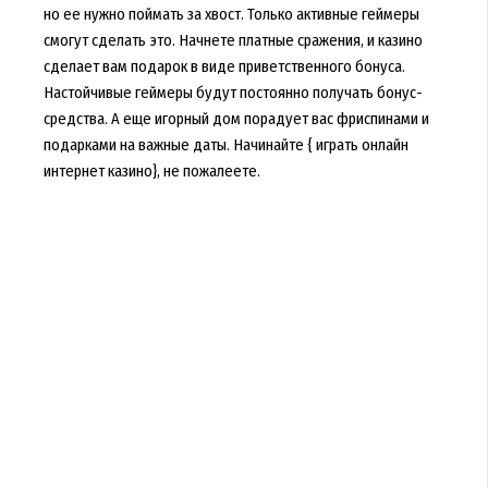
но ее нужно поймать за хвост. Только активные геймеры
смогут сделать это. Начнете платные сражения, и казино
сделает вам подарок в виде приветственного бонуса.
Настойчивые геймеры будут постоянно получать бонус-
средства. А еще игорный дом порадует вас фриспинами и
подарками на важные даты. Начинайте { играть онлайн
интернет казино}, не пожалеете.