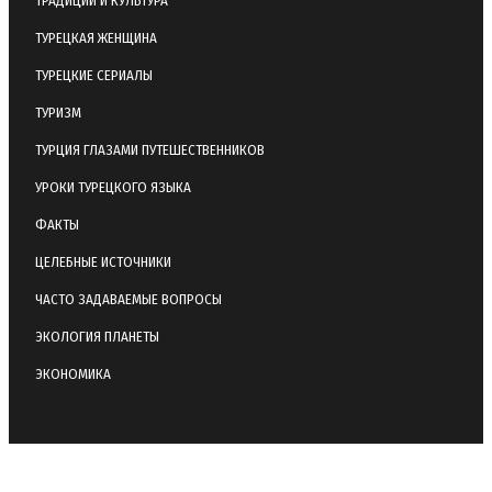
ТРАДИЦИИ И КУЛЬТУРА
ТУРЕЦКАЯ ЖЕНЩИНА
ТУРЕЦКИЕ СЕРИАЛЫ
ТУРИЗМ
ТУРЦИЯ ГЛАЗАМИ ПУТЕШЕСТВЕННИКОВ
УРОКИ ТУРЕЦКОГО ЯЗЫКА
ФАКТЫ
ЦЕЛЕБНЫЕ ИСТОЧНИКИ
ЧАСТО ЗАДАВАЕМЫЕ ВОПРОСЫ
ЭКОЛОГИЯ ПЛАНЕТЫ
ЭКОНОМИКА