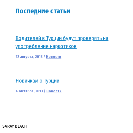
Последние статьи
Водителей в Турции будут проверять на
употребление наркотиков
22 августа, 2013
/
Новости
Новичкам о Турции
4 октября, 2013
/
Новости
SARAY BEACH