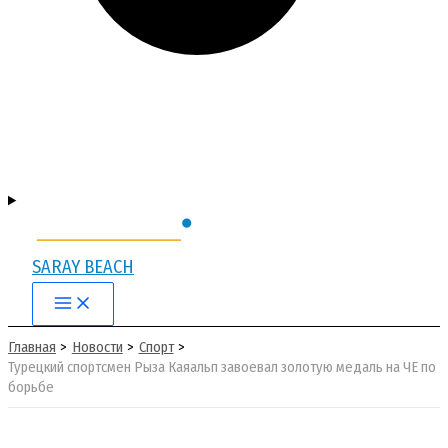
SARAY BEACH
Main
Menu
Главная
Новости
Спорт
Турецкий спортсмен Рыза Каяальп завоевал золотую медаль на ЧЕ по
борьбе