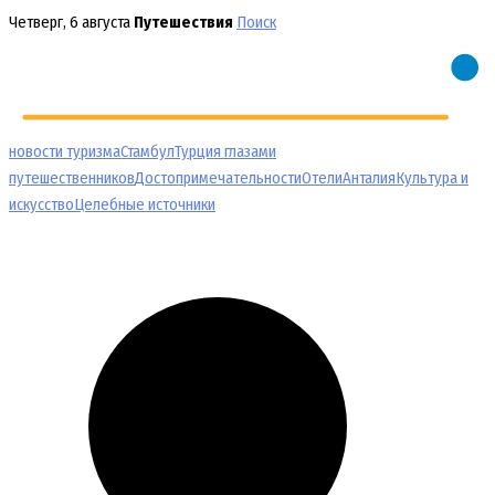
Перейти
Четверг, 6 августа
Путешествия
Поиск
к
содержимому
новости туризма
Стамбул
Турция глазами
путешественников
Достопримечательности
Отели
Анталия
Культура и
искусство
Целебные источники