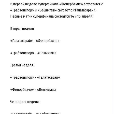
В первой неделе суперфинала «Фенербахче» встретится с
«Трабзонспор» и «Бешикташ» сыграет с «Галатасарай».
Первые матчи суперфинала состоятся 14 и 15 апреля.
Вторая неделя:
«Галатасарай» - «Фенербахче»
«Трабзонспор» - «Бешикташ»
Третья неделя:
«Трабзонспор» - «Галатасарай»
«Фенербахче» - «Бешикташ»
Четвертая неделя:
«Галатасарай» - «Трабзонспор»