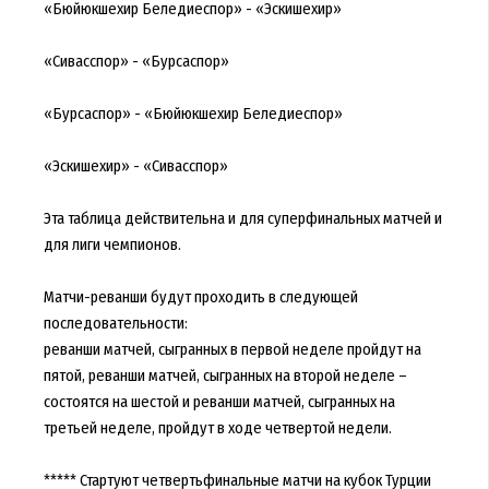
«Бюйюкшехир Беледиеспор» - «Эскишехир»
«Сивасспор» - «Бурсаспор»
«Бурсаспор» - «Бюйюкшехир Беледиеспор»
«Эскишехир» - «Сивасспор»
Эта таблица действительна и для суперфинальных матчей и
для лиги чемпионов.
Матчи-реванши будут проходить в следующей
последовательности:
реванши матчей, сыгранных в первой неделе пройдут на
пятой, реванши матчей, сыгранных на второй неделе –
состоятся на шестой и реванши матчей, сыгранных на
третьей неделе, пройдут в ходе четвертой недели.
***** Стартуют четвертьфинальные матчи на кубок Турции