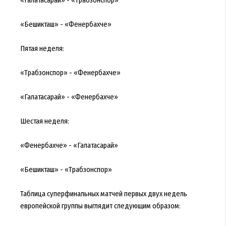
«Бешикташ» - «Фенербахче»
Пятая неделя:
«Трабзонспор» - «Фенербахче»
«Галатасарай» - «Фенербахче»
Шестая неделя:
«Фенербахче» - «Галатасарай»
«Бешикташ» - «Трабзонспор»
Таблица суперфинальных матчей первых двух недель
европейской группы выглядит следующим образом: