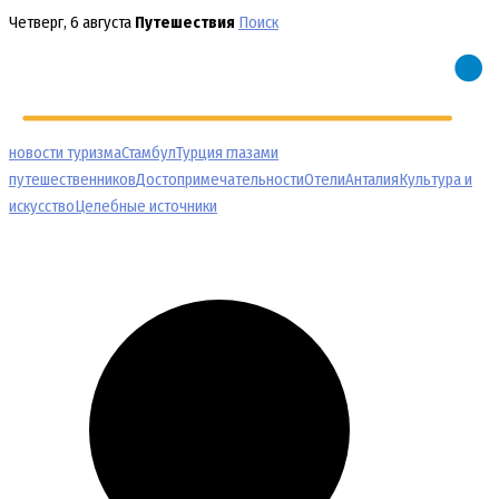
Перейти
Четверг, 6 августа
Путешествия
Поиск
к
содержимому
новости туризма
Стамбул
Турция глазами
путешественников
Достопримечательности
Отели
Анталия
Культура и
искусство
Целебные источники