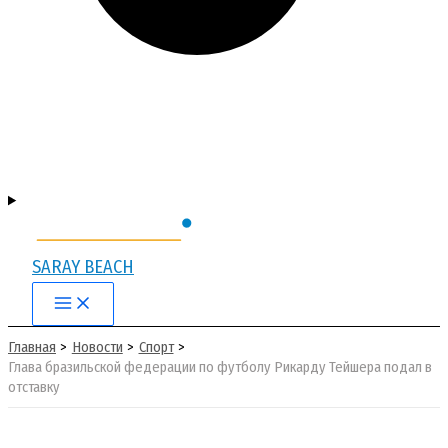
SARAY BEACH
Main
Menu
Главная
Новости
Спорт
Глава бразильской федерации по футболу Рикарду Тейшера подал в
отставку