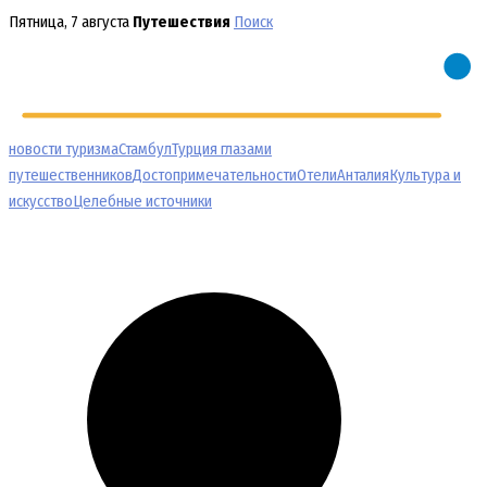
Перейти
Пятница, 7 августа
Путешествия
Поиск
к
содержимому
новости туризма
Стамбул
Турция глазами
путешественников
Достопримечательности
Отели
Анталия
Культура и
искусство
Целебные источники