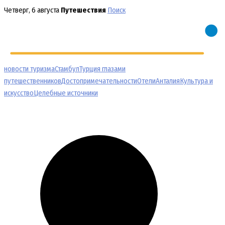
Перейти
Четверг, 6 августа
Путешествия
Поиск
к
содержимому
новости туризма
Стамбул
Турция глазами
путешественников
Достопримечательности
Отели
Анталия
Культура и
искусство
Целебные источники