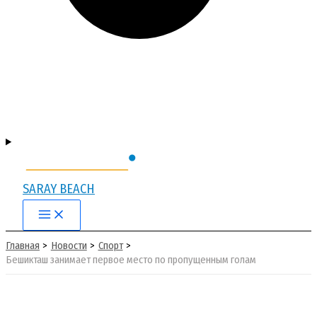
SARAY BEACH
Main
Menu
Главная
Новости
Спорт
Бешикташ занимает первое место по пропущенным голам