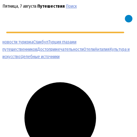
Перейти
Пятница, 7 августа
Путешествия
Поиск
к
содержимому
новости туризма
Стамбул
Турция глазами
путешественников
Достопримечательности
Отели
Анталия
Культура и
искусство
Целебные источники