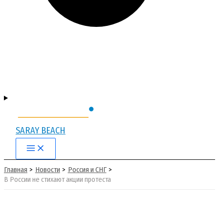
SARAY BEACH
Main
Menu
Главная
Новости
Россия и СНГ
В России не стихают акции протеста