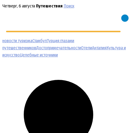
Перейти
Четверг, 6 августа
Путешествия
Поиск
к
содержимому
новости туризма
Стамбул
Турция глазами
путешественников
Достопримечательности
Отели
Анталия
Культура и
искусство
Целебные источники