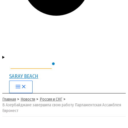
SARAY BEACH
Main
Menu
Главная
Новости
Россия и СНГ
В Азербайджане завершила свою работу Парламентская Ассамблея
Евронест