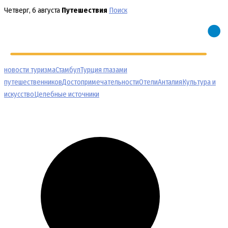
Перейти
Четверг, 6 августа
Путешествия
Поиск
к
содержимому
новости туризма
Стамбул
Турция глазами
путешественников
Достопримечательности
Отели
Анталия
Культура и
искусство
Целебные источники