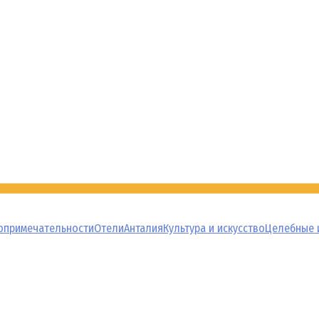
опримечательности
Отели
Анталия
Культура и искусство
Целебные 