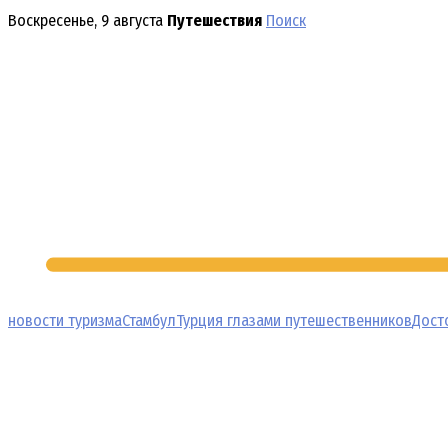
Перейти
Воскресенье, 9 августа
Путешествия
Поиск
к
содержимому
новости туризма
Стамбул
Турция глазами путешественников
Дост