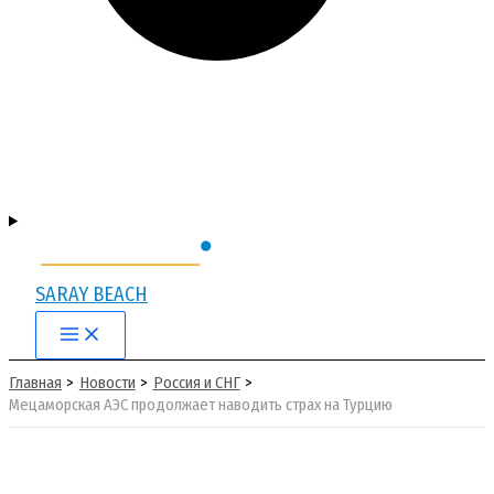
SARAY BEACH
Main
Menu
Главная
Новости
Россия и СНГ
Мецаморская АЭС продолжает наводить страх на Турцию