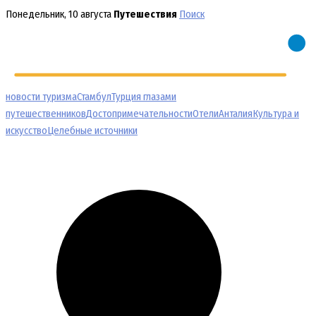
Перейти
Понедельник, 10 августа
Путешествия
Поиск
к
содержимому
новости туризма
Стамбул
Турция глазами
путешественников
Достопримечательности
Отели
Анталия
Культура и
искусство
Целебные источники