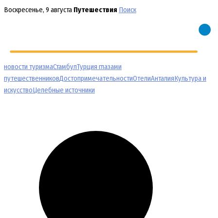
Перейти
Воскресенье, 9 августа
Путешествия
Поиск
к
содержимому
новости туризма
Стамбул
Турция глазами
путешественников
Достопримечательности
Отели
Анталия
Культура и
искусство
Целебные источники